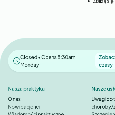
Zbliżą się
Closed • Opens 8:30am
Zobac
Monday
czasy
Nasza praktyka
Nasze usł
O nas
Uwagi do
Nowi pacjenci
choroby/z
Wiadomości praktyczne
Szczepien