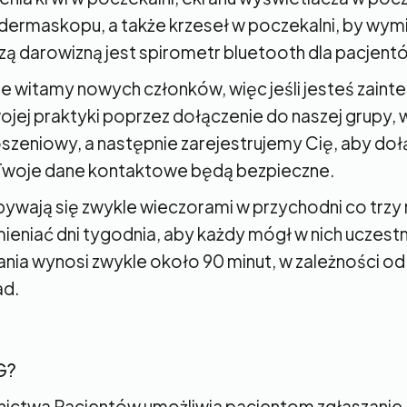
 dermaskopu, a także krzeseł w poczekalni, by wymi
szą darowizną jest spirometr bluetooth dla pacjen
e witamy nowych członków, więc jeśli jesteś zain
jej praktyki poprzez dołączenie do naszej grupy, w
oszeniowy, a następnie zarejestrujemy Cię, aby do
 Twoje dane kontaktowe będą bezpieczne.
ywają się zwykle wieczorami w przychodni co trzy 
ieniać dni tygodnia, aby każdy mógł w nich uczest
nia wynosi zwykle około 90 minut, w zależności od 
ad.
G?
ictwa Pacjentów umożliwia pacjentom zgłaszanie