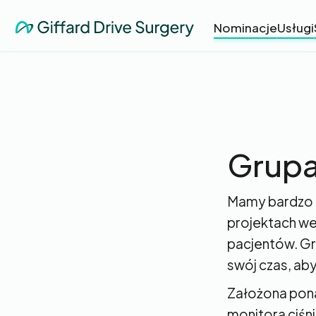
Nominacje
Usługi
Grupa
Mamy bardzo a
projektach we
pacjentów. Gr
swój czas, ab
Założona pona
monitora ciśni