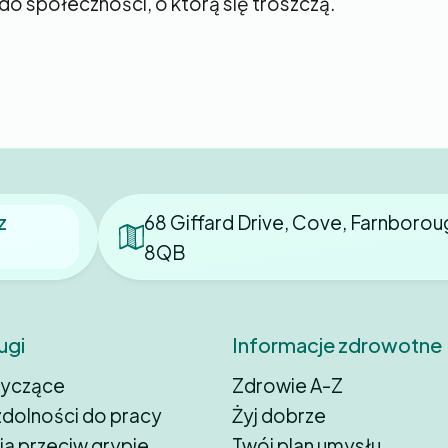
 do społeczności, o którą się troszczą.
z
68 Giffard Drive, Cove, Farnborou
8QB
ugi
Informacje zdrowotne
tyczące
Zdrowie A-Z
dolności do pracy
Żyj dobrze
ia przeciw grypie
Twój plan umysłu