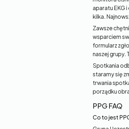
aparatu EKG i
kilka. Najnow
Zawsze chętni
wsparciem swo
formularz zgł
naszej grupy.
Spotkania odb
staramy się zm
trwania spotka
porządku obr
PPG FAQ
Co to jest PP
Grupa Uczestn