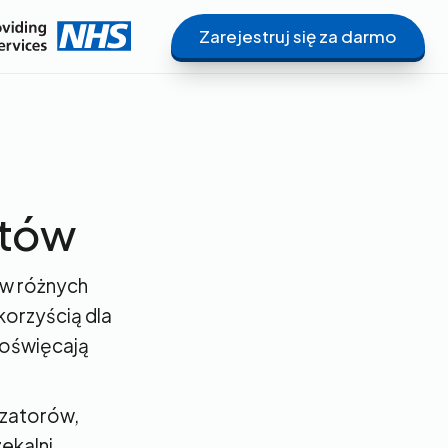
Zarejestruj się za darmo
ntów
 w różnych
korzyścią dla
poświęcają
izatorów,
ekalni,