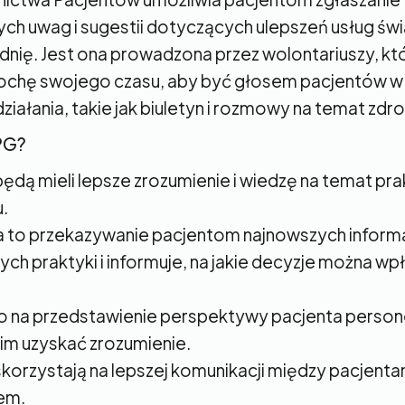
ch uwag i sugestii dotyczących ulepszeń usług ś
dnię. Jest ona prowadzona przez wolontariuszy, kt
ochę swojego czasu, aby być głosem pacjentów w 
iałania, takie jak biuletyn i rozmowy na temat zdro
PPG?
ędą mieli lepsze zrozumienie i wiedzę na temat prakt
.
 to przekazywanie pacjentom najnowszych informa
ch praktyki i informuje, na jakie decyzje można wp
o na przedstawienie perspektywy pacjenta person
im uzyskać zrozumienie.
skorzystają na lepszej komunikacji między pacjenta
em.