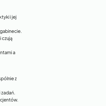
yki i jej
 gabinecie.
 czują
entami a
spólnie z
 zadań.
acjentów.