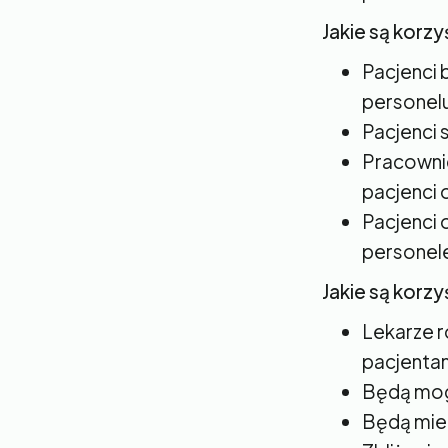
Jakie są korzy
Pacjenci b
personelu
Pacjenci 
Pracownic
pacjenci o
Pacjenci 
personel
Jakie są korzy
Lekarze r
pacjentam
Będą mogl
Będą miel