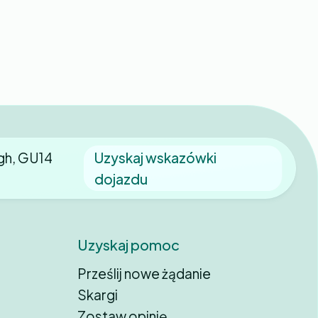
gh, GU14
Uzyskaj wskazówki
dojazdu
Uzyskaj pomoc
Prześlij nowe żądanie
Skargi
Zostaw opinię