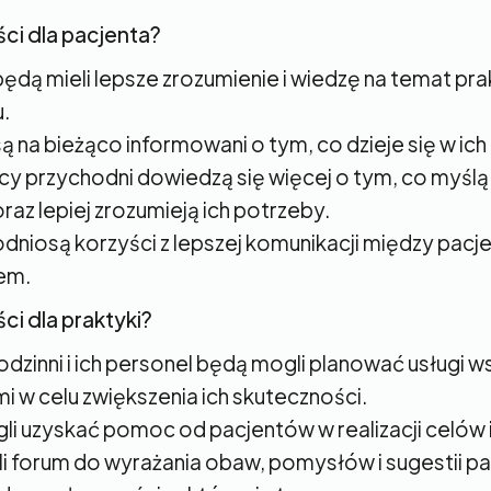
ści dla pacjenta?
ędą mieli lepsze zrozumienie i wiedzę na temat prakt
.
są na bieżąco informowani o tym, co dzieje się w ich
y przychodni dowiedzą się więcej o tym, co myślą i
raz lepiej zrozumieją ich potrzeby.
odniosą korzyści z lepszej komunikacji między pacj
em.
ści dla praktyki?
odzinni i ich personel będą mogli planować usługi w
i w celu zwiększenia ich skuteczności.
i uzyskać pomoc od pacjentów w realizacji celów i
i forum do wyrażania obaw, pomysłów i sugestii p