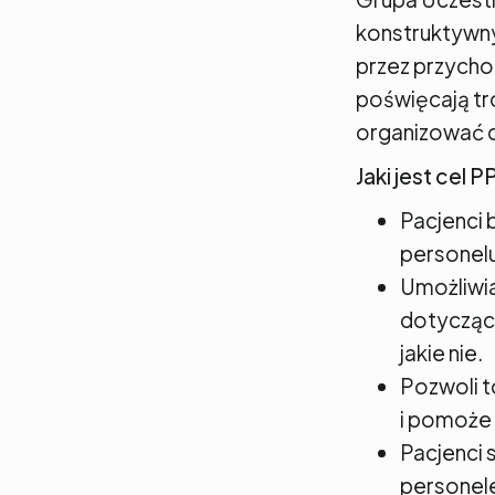
konstruktywny
przez przycho
poświęcają tr
organizować dz
Jaki jest cel 
Pacjenci b
personelu
Umożliwia
dotyczący
jakie nie.
Pozwoli t
i pomoże 
Pacjenci 
personel