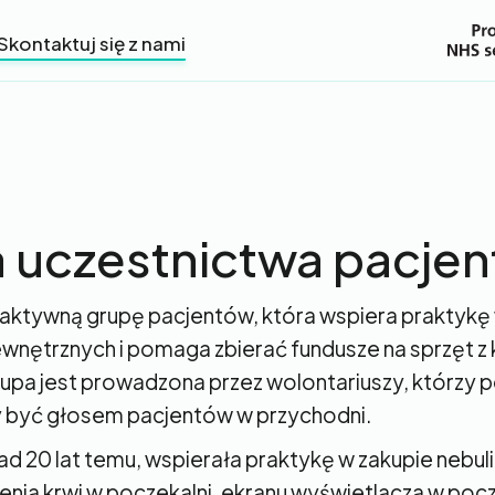
Skontaktuj się z nami
 uczestnictwa pacje
ktywną grupę pacjentów, która wspiera praktykę
wnętrznych i pomaga zbierać fundusze na sprzęt z 
upa jest prowadzona przez wolontariuszy, którzy 
y być głosem pacjentów w przychodni.
d 20 lat temu, wspierała praktykę w zakupie nebul
enia krwi w poczekalni, ekranu wyświetlacza w pocz