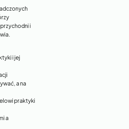
wiadczonych
órzy
przychodni i
wia.
yki i jej
cji
ływać, a na
elowi praktyki
mi a