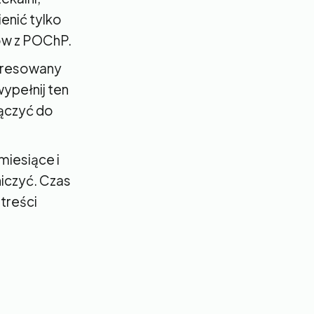
enić tylko
tów z POChP.
teresowany
ypełnij ten
łączyć do
miesiące i
niczyć. Czas
treści