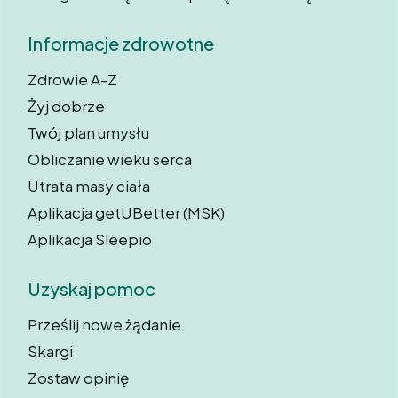
Informacje zdrowotne
Zdrowie A-Z
Żyj dobrze
Twój plan umysłu
Obliczanie wieku serca
Utrata masy ciała
Aplikacja getUBetter (MSK)
Aplikacja Sleepio
Uzyskaj pomoc
Prześlij nowe żądanie
Skargi
Zostaw opinię